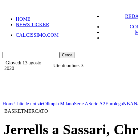
REDA
HOME
NEWS TICKER
CO
CALCISSIMO.COM
Giovedì 13 agosto
Utenti online: 3
2020
Home
Tutte le notizie
Olimpia Milano
Serie A
Serie A2
Eurolega
NBA
N
BASKETMERCATO
Jerrells a Sassari, Chr