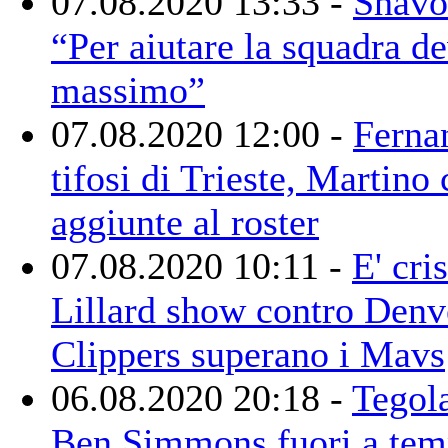
07.08.2020 13:33 -
Shavo
“Per aiutare la squadra de
massimo”
07.08.2020 12:00 -
Ferna
tifosi di Trieste, Martino
aggiunte al roster
07.08.2020 10:11 -
E' cri
Lillard show contro Denve
Clippers superano i Mavs
06.08.2020 20:18 -
Tegola
Ben Simmons fuori a te