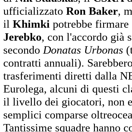
ufficializzato
Ron Baker
, m
il
Khimki
potrebbe firmare
Jerebko
, con l'accordo già s
secondo
Donatas Urbonas
(
contratti annuali). Sarebber
trasferimenti diretti dalla N
Eurolega, alcuni di questi c
il livello dei giocatori, non
semplici comparse oltreoce
Tantissime squadre hanno c