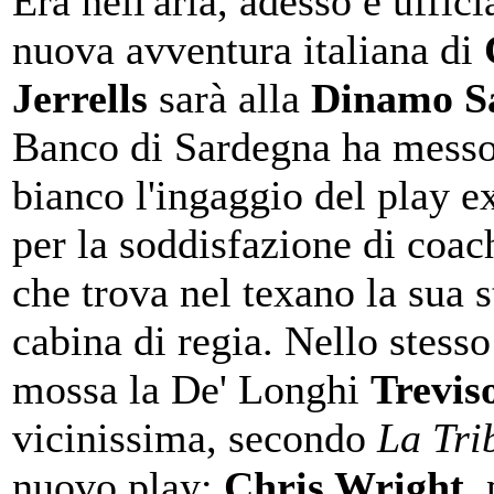
Era nell'aria, adesso è uffici
nuova avventura italiana di
Jerrells
sarà alla
Dinamo Sa
Banco di Sardegna ha messo
bianco l'ingaggio del play e
per la soddisfazione di coa
che trova nel texano la sua s
cabina di regia. Nello stesso
mossa la De' Longhi
Trevis
vicinissima, secondo
La Tri
nuovo play:
Chris Wright
,