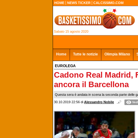
HOME
NEWS TICKER
CALCISSIMO.COM
Sabato 15 agosto 2020
Home
Tutte le notizie
Olimpia Milano
EUROLEGA
Cadono Real Madrid, 
ancora il Barcellona
Questa sera è andata in scena la seconda parte delle gare
30.10.2019 22:56
di
Alessandro Nobile
Vedi