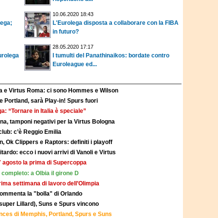
10.06.2020 18:43
lega;
L'Eurolega disposta a collaborare con la FIBA
in futuro?
28.05.2020 17:17
urolega
I tumulti del Panathinaikos: bordate contro
Euroleague ed...
na e Virtus Roma: ci sono Hommes e Wilson
 Portland, sarà Play-in! Spurs fuori
a: “Tornare in Italia è speciale”
a, tamponi negativi per la Virtus Bologna
club: c’è Reggio Emilia
Ok Clippers e Raptors: definiti i playoff
rdo: ecco i nuovi arrivi di Vanoli e Virtus
27 agosto la prima di Supercoppa
completo: a Olbia il girone D
prima settimana di lavoro dell’Olimpia
commenta la "bolla" di Orlando
uper Lillard), Suns e Spurs vincono
hances di Memphis, Portland, Spurs e Suns