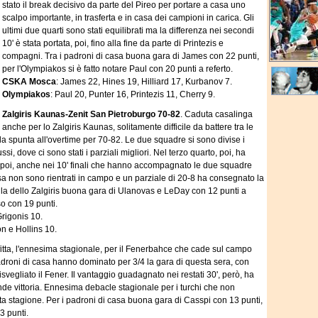
stato il break decisivo da parte del Pireo per portare a casa uno
scalpo importante, in trasferta e in casa dei campioni in carica. Gli
ultimi due quarti sono stati equilibrati ma la differenza nei secondi
10' è stata portata, poi, fino alla fine da parte di Printezis e
compagni. Tra i padroni di casa buona gara di James con 22 punti,
per l'Olympiakos si è fatto notare Paul con 20 punti a referto.
CSKA Mosca
: James 22, Hines 19, Hilliard 17, Kurbanov 7.
Olympiakos
: Paul 20, Punter 16, Printezis 11, Cherry 9.
Zalgiris Kaunas-Zenit San Pietroburgo 70-82
. Caduta casalinga
anche per lo Zalgiris Kaunas, solitamente difficile da battere tra le
a spunta all'overtime per 70-82. Le due squadre si sono divise i
ussi, dove ci sono stati i parziali migliori. Nel terzo quarto, poi, ha
to, poi, anche nei 10' finali che hanno accompagnato le due squadre
casa non sono rientrati in campo e un parziale di 20-8 ha consegnato la
 fila dello Zalgiris buona gara di Ulanovas e LeDay con 12 punti a
so con 19 punti.
rigonis 10.
on e Hollins 10.
fitta, l'ennesima stagionale, per il Fenerbahce che cade sul campo
padroni di casa hanno dominato per 3/4 la gara di questa sera, con
svegliato il Fener. Il vantaggio guadagnato nei restati 30', però, ha
nde vittoria. Ennesima debacle stagionale per i turchi che non
ta stagione. Per i padroni di casa buona gara di Casspi con 13 punti,
3 punti.