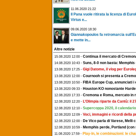
11.06.2020 21:22
Il Pana vuole ritirata la licenza di Euro
Virtus e...
09.06.2020 18:30
Giannakopoulos fa retromarcia sull'E
e mette in...
Altre notizie
Continua il mercato di Cremo
15.08.2020 12:00 -
Suns, 8-0 non basta: Memphis e
14.08.2020 10:43 -
Gigi Datome, il vlog per Euroleg
13.08.2020 17:25 -
Cournooh si presenta a Cremon
13.08.2020 12:00 -
FIBA Europe Cup, annunciati i 
13.08.2020 10:50 -
Houston KO nonostante Harden, 
13.08.2020 09:33 -
Cremona e Roma, mercato in rita
12.08.2020 17:33 -
L’Olimpia riparte da Cantù: il 
12.08.2020 12:20 -
Supercoppa 2020, il calendario 
12.08.2020 12:10 -
Voci, immagini e ricordi della 
12.08.2020 12:09 -
De Vico parla di Varese, Melli 
12.08.2020 12:00 -
Memphis perde, Portland (con s
12.08.2020 10:59 -
Play-In, le combinazioni: le c
11.08.2020 17:59 -