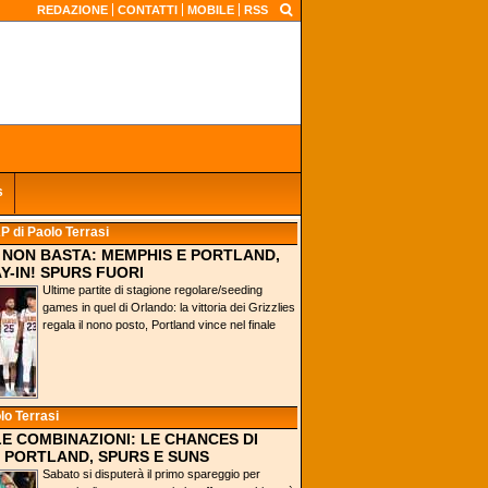
REDAZIONE
CONTATTI
MOBILE
RSS
s
AP
di Paolo Terrasi
0 NON BASTA: MEMPHIS E PORTLAND,
Y-IN! SPURS FUORI
Ultime partite di stagione regolare/seeding
games in quel di Orlando: la vittoria dei Grizzlies
regala il nono posto, Portland vince nel finale
lo Terrasi
 LE COMBINAZIONI: LE CHANCES DI
 PORTLAND, SPURS E SUNS
Sabato si disputerà il primo spareggio per