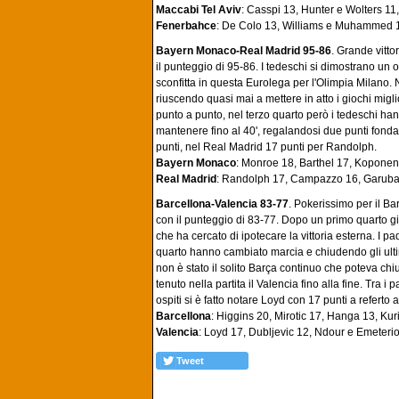
Maccabi Tel Aviv
: Casspi 13, Hunter e Wolters 11,
Fenerbahce
: De Colo 13, Williams e Muhammed 
Bayern Monaco-Real Madrid 95-86
. Grande vitto
il punteggio di 95-86. I tedeschi si dimostrano un 
sconfitta in questa Eurolega per l'Olimpia Milano. 
riuscendo quasi mai a mettere in atto i giochi migl
punto a punto, nel terzo quarto però i tedeschi han
mantenere fino al 40', regalandosi due punti fonda
punti, nel Real Madrid 17 punti per Randolph.
Bayern Monaco
: Monroe 18, Barthel 17, Koponen
Real Madrid
: Randolph 17, Campazzo 16, Garuba 
Barcellona-Valencia 83-77
. Pokerissimo per il Bar
con il punteggio di 83-77. Dopo un primo quarto gio
che ha cercato di ipotecare la vittoria esterna. I p
quarto hanno cambiato marcia e chiudendo gli ultimi
non è stato il solito Barça continuo che poteva chiu
tenuto nella partita il Valencia fino alla fine. Tra 
ospiti si è fatto notare Loyd con 17 punti a referto 
Barcellona
: Higgins 20, Mirotic 17, Hanga 13, Kuri
Valencia
: Loyd 17, Dubljevic 12, Ndour e Emeterio
Tweet