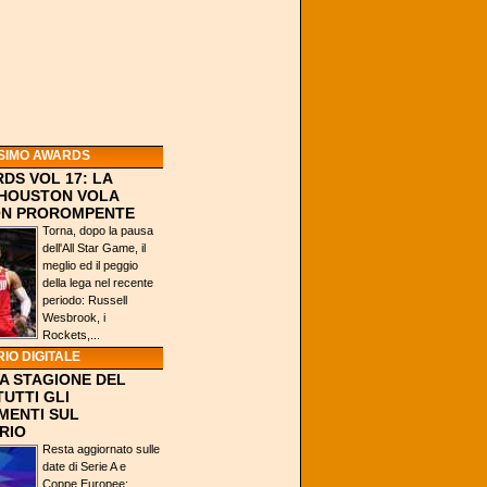
SIMO AWARDS
DS VOL 17: LA
 HOUSTON VOLA
ION PROROMPENTE
Torna, dopo la pausa
dell'All Star Game, il
meglio ed il peggio
della lega nel recente
periodo: Russell
Wesbrook, i
Rockets,...
IO DIGITALE
A STAGIONE DEL
TUTTI GLI
MENTI SUL
RIO
Resta aggiornato sulle
date di Serie A e
Coppe Europee: