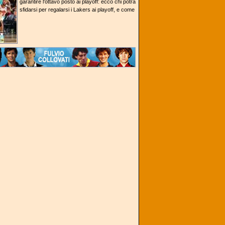
garantire l'ottavo posto ai playoff: ecco chi potrà
sfidarsi per regalarsi i Lakers ai playoff, e come