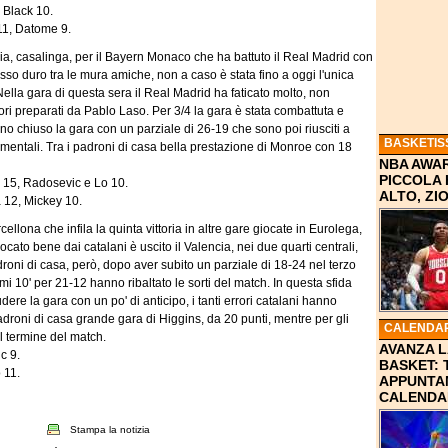
 Black 10.
11, Datome 9.
ria, casalinga, per il Bayern Monaco che ha battuto il Real Madrid con
osso duro tra le mura amiche, non a caso è stata fino a oggi l'unica
Nella gara di questa sera il Real Madrid ha faticato molto, non
iori preparati da Pablo Laso. Per 3/4 la gara è stata combattuta e
no chiuso la gara con un parziale di 26-19 che sono poi riusciti a
BASKETIS
mentali. Tra i padroni di casa bella prestazione di Monroe con 18
NBA AWAR
PICCOLA
 15, Radosevic e Lo 10.
ALTO, Z
12, Mickey 10.
cellona che infila la quinta vittoria in altre gare giocate in Eurolega,
cato bene dai catalani è uscito il Valencia, nei due quarti centrali,
adroni di casa, però, dopo aver subito un parziale di 18-24 nel terzo
 10' per 21-12 hanno ribaltato le sorti del match. In questa sfida
dere la gara con un po' di anticipo, i tanti errori catalani hanno
i padroni di casa grande gara di Higgins, da 20 punti, mentre per gli
CALENDAR
al termine del match.
AVANZA L
c 9.
BASKET: 
 11.
APPUNTA
CALENDA
Stampa la notizia