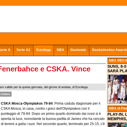
Serie A
Serie A2
Eurolega
NBA
Nazionale
Basketissimo Award
NBA REC
SUNS, 8-
Fenerbahce e CSKA. Vince
SARÀ PLA
 valide per la quinta giornata, del girone di andata, di Eurolega.
 letture
CSKA Mosca-Olympiakos 79-84
. Prima caduta stagionale per il
NBA
di Pao
CSKA Mosca, in casa, contro i greci dell'Olympiakos con il
punteggio di 79-84. Dopo un primo quarto dominato dai russi si è
PLAY-IN,
MEMPHIS,
spenta la luce, nonostante la buona partita di James che ha cercato
di tenere a galla i suoi. Nel secondo quarto, terminato per 25-15, c'è