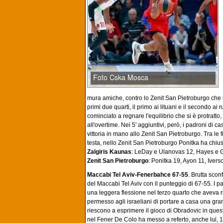
mura amiche, contro lo Zenit San Pietroburgo che l
primi due quarti, il primo ai lituani e il secondo ai r
cominciato a regnare l'equilibrio che si è protrat
all'overtime. Nei 5' aggiuntivi, però, i padroni di 
vittoria in mano allo Zenit San Pietroburgo. Tra le
testa, nello Zenit San Pietroburgo Ponitka ha chiu
Zalgiris Kaunas
: LeDay e Ulanovas 12, Hayes e G
Zenit San Pietroburgo
: Ponitka 19, Ayon 11, Ivers
Maccabi Tel Aviv-Fenerbahce 67-55
. Brutta scon
del Maccabi Tel Aviv con il punteggio di 67-55. I 
una leggera flessione nel terzo quarto che aveva ri
permesso agli israeliani di portare a casa una gra
riescono a esprimere il gioco di Obradovic in ques
nel Fener De Colo ha messo a referto, anche lui, 1